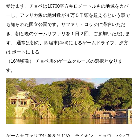
受けます。チョベは10700平方キロメートルもの地域をカバ
ーし、アフリカ象の絶対数が４万５千頭を超えるという事で
も知られた国立公園です。サファリ・ロッジに滞在いただ
き、朝と晩のゲームサファリを１日２回、ご参加いただけま
す。 通常は朝の、四駆車(4×4)によるゲームドライブ。夕方
は ボートによる
（16時頃発） チョベ川のゲームクルーズの選択となりま
す。
ゲームサファリでは象をはじめ、ライオン、ヒョウ、バッフ