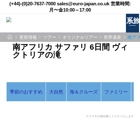
(+44)-(0)20-7637-7000 sales@euro-japan.co.uk 営業時間:
月〜金10:00～17:00






更新情報
ツアー
オリジナルツアー
世界遺産
南アフ
南アフリカ サファリ 6日間 ヴィ
クトリアの滝
季節のおすすめ
大自然
海＆クルーズ
ファミリー
ア
※スマホの場合横にスクロールします