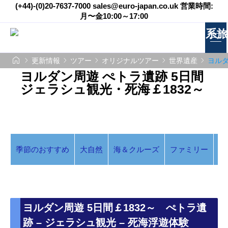
(+44)-(0)20-7637-7000 sales@euro-japan.co.uk 営業時間:
月〜金10:00～17:00






更新情報
ツアー
オリジナルツアー
世界遺産
ヨルダ
ヨルダン周遊 ぺトラ遺跡 5日間
ジェラシュ観光・死海￡1832～
季節のおすすめ
大自然
海＆クルーズ
ファミリー
ア
ヨルダン周遊 5日間￡1832～ ぺトラ遺
跡 – ジェラシュ観光 – 死海浮遊体験