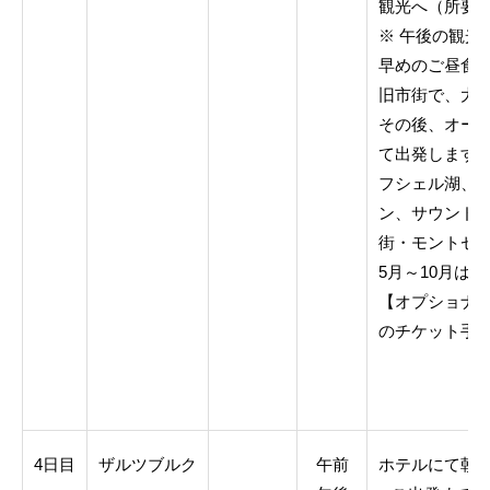
観光へ（所要 
※ 午後の観光
早めのご昼食
旧市街で、大
その後、オー
て出発します
フシェル湖、
ン、サウンド・
街・モントゼ
5月～10月は
【オプショナ
のチケット手配
4日目
ザルツブルク
午前
ホテルにて朝