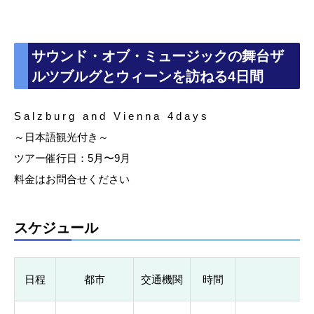
サウンド・オブ・ミュージックの舞台ザ
ルツブルグとウィーンを訪ねる4日間
S a l z b u r g a n d V i e n n a 4 d a y s
～日本語観光付き～
ツアー催行日：5月〜9月
料金はお問合せください
スケジュール
日程
都市
交通機関
時間