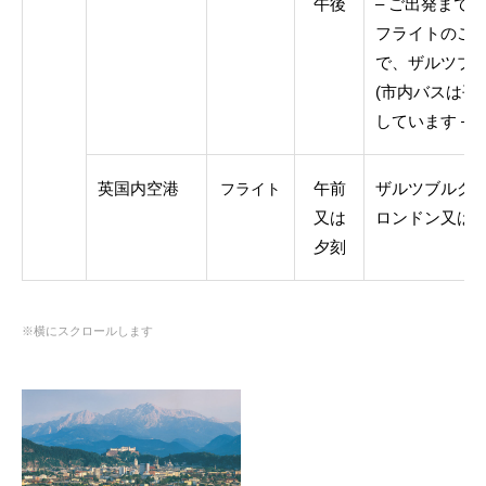
午後
– ご出発まで
フライトのご
で、ザルツブ
(市内バスは平
しています – 
英国内空港
午前
ザルツブルグ
フライト
又は
ロンドン又は
夕刻
※横にスクロールします