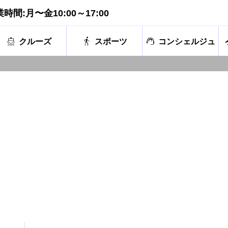
uk 営業時間:月〜金10:00～17:00



クルーズ
スポーツ
コンシェルジュ
アラブ首長国連邦